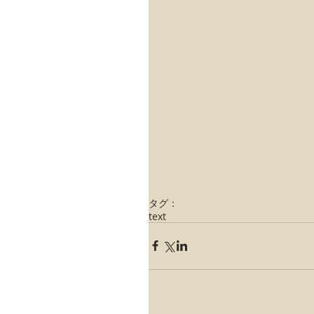
タグ：
text