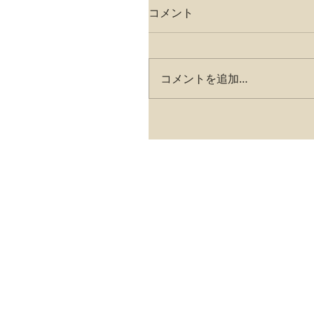
コメント
コメントを追加…
【株式会社春草園】
〒6101131 京都府 京都市西京区大原野上
営業時間：月曜〜土曜 9:00〜18:00
電話番号：075-333-0734